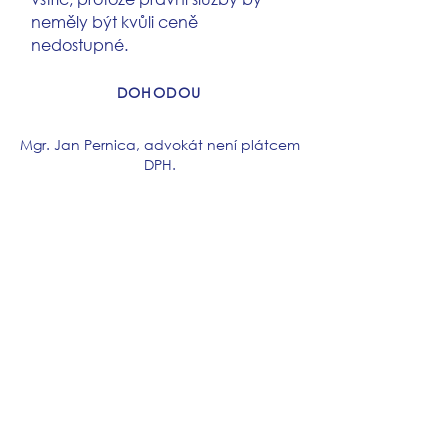
neměly být kvůli ceně
nedostupné.
DOHODOU
Mgr. Jan Pernica, advokát není plátcem
DPH.
Upozorňujeme, že shora uvedené nelze
považovat za návrh smlouvy o poskytování
právních služeb.​
V případě zájmu o služby nás neváhejte
kontaktovat
.