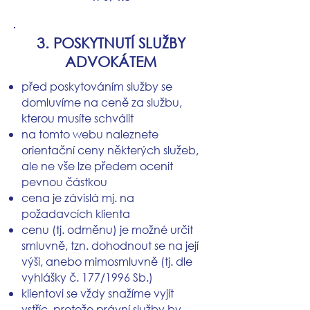
3. POSKYTNUTÍ SLUŽBY
ADVOKÁTEM
před poskytováním služby se
domluvíme na ceně za službu,
kterou musíte schválit
na tomto webu naleznete
orientační ceny některých služeb,
ale ne vše lze předem ocenit
pevnou částkou
cena je závislá mj. na
požadavcích klienta
cenu (tj. odměnu)
je možné určit
smluvně, tzn. dohodnout se na její
výši, anebo mimosmluvně (tj. dle
vyhlášky č. 177/1996 Sb.)
klientovi se vždy snažíme vyjít
vstříc, protože právní služby by